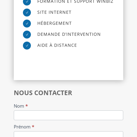
FORMATION ET SUPPORT WINBIZ
N
SITE INTERNET
N
HÉBERGEMENT
N
DEMANDE D’INTERVENTION
N
AIDE À DISTANCE
N
NOUS CONTACTER
Formulaire
Nom
*
de
contact
Prénom
*
-
Page